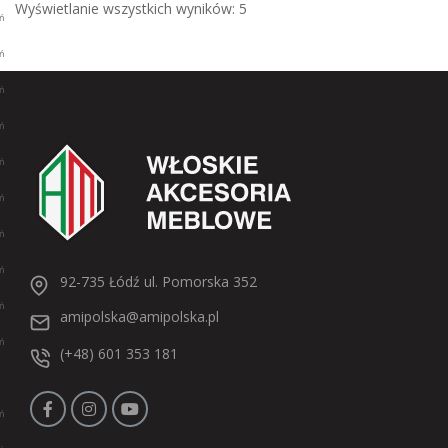
Wyświetlanie wszystkich wyników: 5
92-735 Łódź ul. Pomorska 352
amipolska@amipolska.pl
(+48) 601 353 181